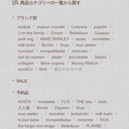
商品カテゴリーの一覧から探す
ブランド別
andpal
maison marelle
Loirparis
popelin
1+in the family
Grown
Belle&sun
Guapoo
petit mig
ANNE SHIRLEY
aosta
monbebe
milk balm
Bonito
Soye
mon atelier
nunubiel
monpetitbebe
minirobe
ciel de maman
aladin
perrobebe
3elves
collegien
Bebe organic
Wonny Ribbon
would.U
fliink
ポニーシリーズ
SALE
予約品
AOSTA
monbebe
FLO
THE lala
lindo
大人服
Bonito
Digreen
Soye
mon atelier
nunubiel
bebeholic
milk balm
hi bye bebe
monpetitbebe
minirobe
ROA
the beige mini beige
Belle&sun
PLANBE