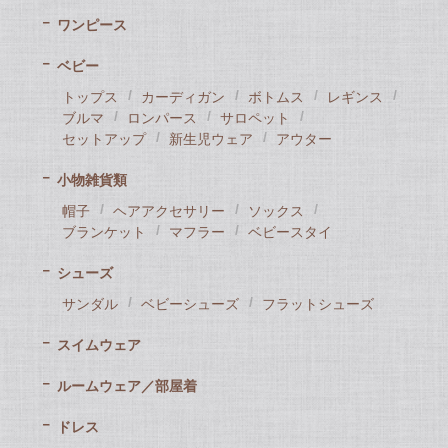
ワンピース
ベビー
トップス
カーディガン
ボトムス
レギンス
ブルマ
ロンパース
サロペット
セットアップ
新生児ウェア
アウター
小物雑貨類
帽子
ヘアアクセサリー
ソックス
ブランケット
マフラー
ベビースタイ
シューズ
サンダル
ベビーシューズ
フラットシューズ
スイムウェア
ルームウェア／部屋着
ドレス