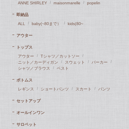
ANNE SHIRLEY
maisonmarelle
popelin
即納品
ALL
baby(~80まで）
kids(80~
アウター
トップス
アウター
Tシャツ／カットソー
ニット／カーディガン
スウェット
パーカー
シャツ／ブラウス
ベスト
ボトムス
レギンス
ショートパンツ
スカート
パンツ
セットアップ
オールインワン
サロペット