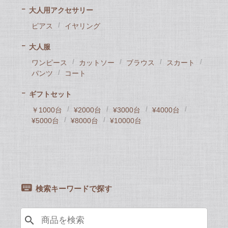
大人用アクセサリー
ピアス
イヤリング
大人服
ワンピース
カットソー
ブラウス
スカート
パンツ
コート
ギフトセット
￥1000台
¥2000台
¥3000台
¥4000台
¥5000台
¥8000台
¥10000台
検索キーワードで探す
search