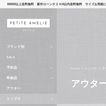
¥8000以上送料無料 新作ローンチ２４H以内送料無料 サイズお気
プチアメリ
ブランド別
SALE
予約品
Home
トップス
ア
即納品
アウタ
アウター
トップス