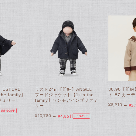
】ESTEVE
ラスト24m【即納】ANGEL
80.90【即納
e family】
フードジャケット【1+in the
ト E7 カー
ァミリー
family】ワンモアインザファミ
¥8,910
→
¥3,
リー
55%OFF
¥10,780
→
¥4,851
55%OFF