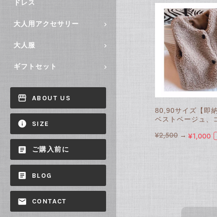
ドレス
大人用アクセサリー
大人服
ギフトセット
ABOUT US
80,90サイズ【
ベストベージュ、
SIZE
¥2,500
→
¥1,000
ご購入前に
BLOG
CONTACT