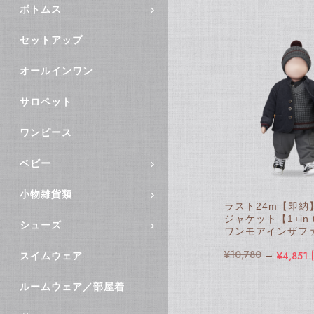
ボトムス
セットアップ
オールインワン
サロペット
ワンピース
ベビー
小物雑貨類
ラスト24m【即納
ジャケット【1+in th
シューズ
ワンモアインザフ
¥10,780
→
¥4,851
スイムウェア
ルームウェア／部屋着