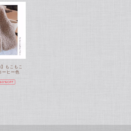
即納】もこもこ
コーヒー色
60%OFF