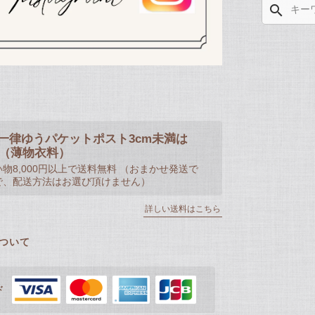
search
一律ゆうパケットポスト3cm未満は
50（薄物衣料）
物8,000円以上で送料無料 （おまかせ発送で
で、配送方法はお選び頂けません）
詳しい送料はこちら
ついて
ド