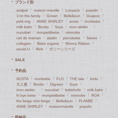
ブランド別
andpal
maison marelle
Loirparis
popelin
1+in the family
Grown
Belle&sun
Guapoo
petit mig
ANNE SHIRLEY
aosta
monbebe
milk balm
Bonito
Soye
mon atelier
nunubiel
monpetitbebe
minirobe
ciel de maman
aladin
perrobebe
3elves
collegien
Bebe organic
Wonny Ribbon
would.U
fliink
ポニーシリーズ
SALE
予約品
AOSTA
monbebe
FLO
THE lala
lindo
大人服
Bonito
Digreen
Soye
mon atelier
nunubiel
bebeholic
milk balm
hi bye bebe
monpetitbebe
minirobe
ROA
the beige mini beige
Belle&sun
PLANBE
ANNE SHIRLEY
maisonmarelle
popelin
即納品