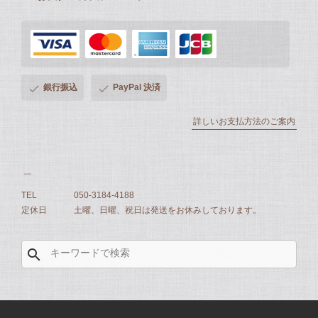
銀行振込
PayPal 決済
詳しいお支払方法のご案内
TEL
050-3184-4188
定休日
土曜、日曜、祝日は発送をお休みしております。
search