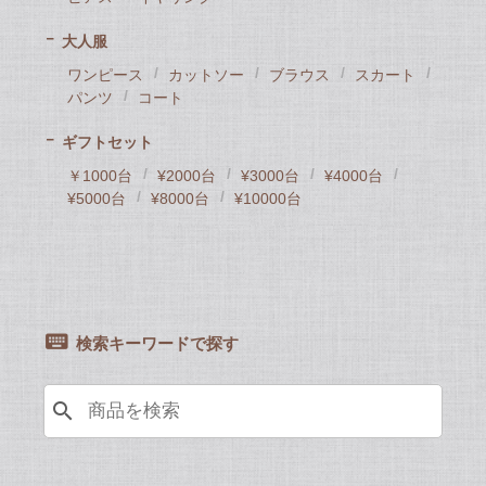
大人服
ワンピース
カットソー
ブラウス
スカート
パンツ
コート
ギフトセット
￥1000台
¥2000台
¥3000台
¥4000台
¥5000台
¥8000台
¥10000台
検索キーワードで探す
search