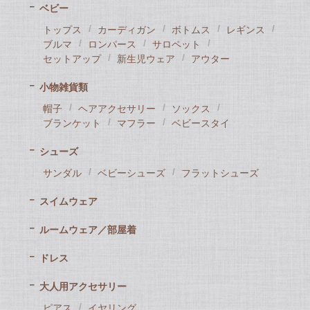
ベビー
トップス
カーディガン
ボトムス
レギンス
ブルマ
ロンパース
サロペット
セットアップ
新生児ウェア
アウター
小物雑貨類
帽子
ヘアアクセサリー
ソックス
ブランケット
マフラー
ベビースタイ
シューズ
サンダル
ベビーシューズ
フラットシューズ
スイムウェア
ルームウェア／部屋着
ドレス
大人用アクセサリー
ピアス
イヤリング