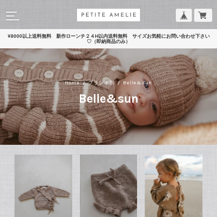
¥8000以上送料無料 新作ローンチ２４H以内送料無料 サイズお気軽にお問い合わせ下さい
♡（即納商品のみ）
Home
ブランド別
Belle&sun
Belle&sun