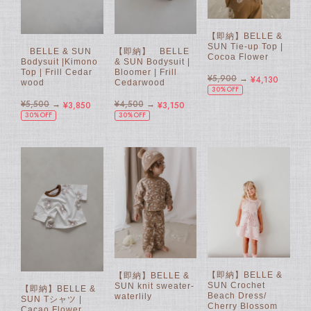
【即納】BELLE &
SUN Tie-up Top |
BELLE & SUN
【即納】 BELLE
Cocoa Flower
Bodysuit |Kimono
& SUN Bodysuit |
Top | Frill Cedar
Bloomer | Frill
¥5,900
→
¥4,130
wood
Cedarwood
30%OFF
¥5,500
→
¥4,500
→
¥3,850
¥3,150
30%OFF
30%OFF
【即納】BELLE &
【即納】BELLE &
SUN Crochet
SUN knit sweater-
【即納】BELLE &
Beach Dress/
waterlily
SUN Tシャツ |
Cherry Blossom
Cacao Flower