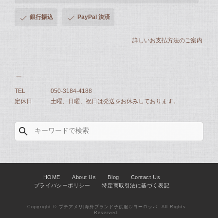
銀行振込
PayPal 決済
詳しいお支払方法のご案内
TEL
050-3184-4188
定休日
土曜、日曜、祝日は発送をお休みしております。
search
HOME
About Us
Blog
Contact Us
プライバシーポリシー
特定商取引法に基づく表記
Copyright © プチアメリ|海外ブランド子供服♡ヨーロッパ. All Rights
Reserved.