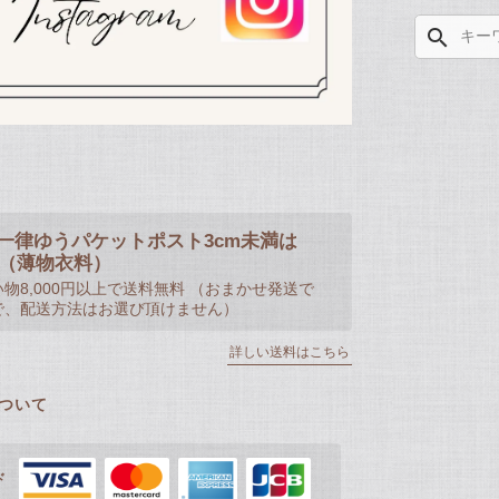
search
一律ゆうパケットポスト3cm未満は
50（薄物衣料）
物8,000円以上で送料無料 （おまかせ発送で
で、配送方法はお選び頂けません）
詳しい送料はこちら
ついて
ド