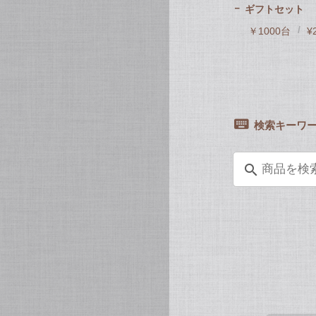
ギフトセット
￥1000台
¥
検索キーワ
search