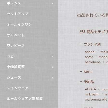
ボトムス
セットアップ
出品されている
オールインワン
商品カテゴ
サロペット
ブランド別
ワンピース
andpal
mais
ベビー
aosta
monb
perrobebe
3
小物雑貨類
SALE
シューズ
予約品
スイムウェア
AOSTA
mon
milk balm
h
ルームウェア／部屋着
maisonmarelle