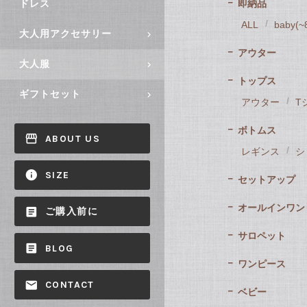
即納品
ドレス
ALL
baby(
大人用アクセサリー
アウター
大人服
トップス
ギフトセット
アウター
T
ボトムス
ABOUT US
レギンス
シ
SIZE
セットアップ
オールインワン
ご購入前に
サロペット
BLOG
ワンピース
CONTACT
ベビー