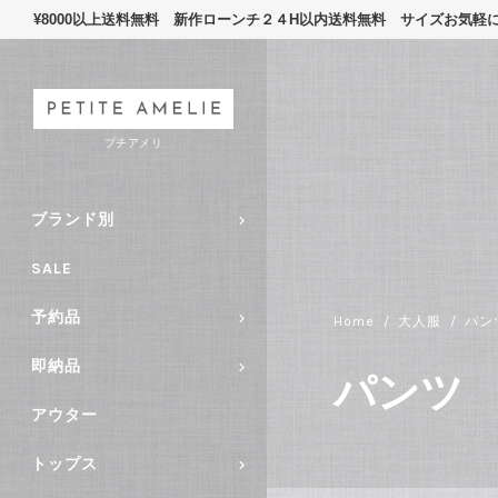
¥8000以上送料無料 新作ローンチ２４H以内送料無料 サイズお気
プチアメリ
ブランド別
SALE
予約品
Home
大人服
パン
即納品
パンツ
アウター
トップス