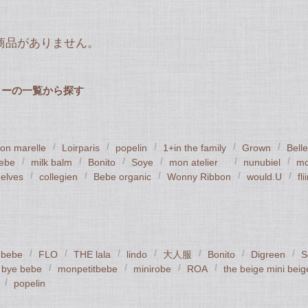
商品がありません。
リーの一覧から探す
on marelle
Loirparis
popelin
1+in the family
Grown
Bell
ebe
milk balm
Bonito
Soye
mon atelier
nunubiel
mo
elves
collegien
Bebe organic
Wonny Ribbon
would.U
fli
bebe
FLO
THE lala
lindo
大人服
Bonito
Digreen
S
i bye bebe
monpetitbebe
minirobe
ROA
the beige mini beig
popelin