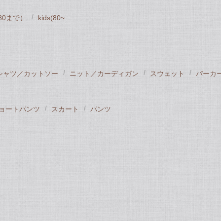
~80まで）
kids(80~
シャツ／カットソー
ニット／カーディガン
スウェット
パーカ
ョートパンツ
スカート
パンツ