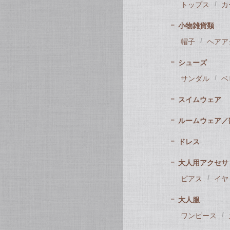
トップス
カ
小物雑貨類
帽子
ヘアア
シューズ
サンダル
ベ
スイムウェア
ルームウェア／
ドレス
大人用アクセサ
ピアス
イヤ
大人服
ワンピース