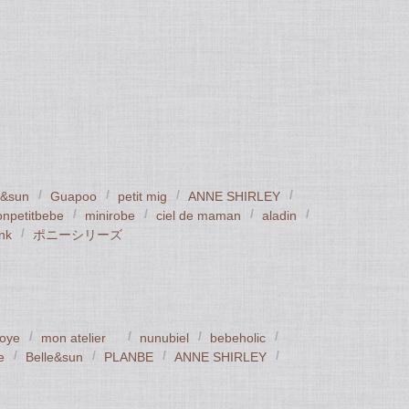
e&sun
Guapoo
petit mig
ANNE SHIRLEY
npetitbebe
minirobe
ciel de maman
aladin
ink
ポニーシリーズ
oye
mon atelier
nunubiel
bebeholic
e
Belle&sun
PLANBE
ANNE SHIRLEY