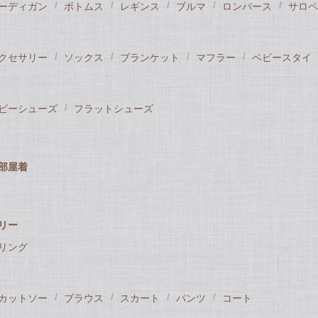
ーディガン
ボトムス
レギンス
ブルマ
ロンパース
サロペ
クセサリー
ソックス
ブランケット
マフラー
ベビースタイ
ビーシューズ
フラットシューズ
部屋着
リー
リング
カットソー
ブラウス
スカート
パンツ
コート