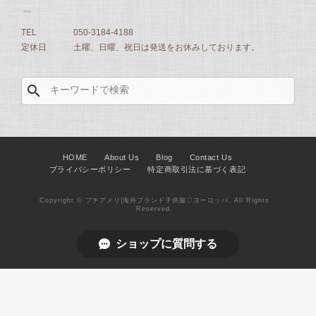
TEL
050-3184-4188
定休日
土曜、日曜、祝日は発送をお休みしております。
search
HOME
About Us
Blog
Contact Us
プライバシーポリシー
特定商取引法に基づく表記
Copyright © プチアメリ|海外ブランド子供服♡ヨーロッパ. All Rights
Reserved.
ショップに質問する