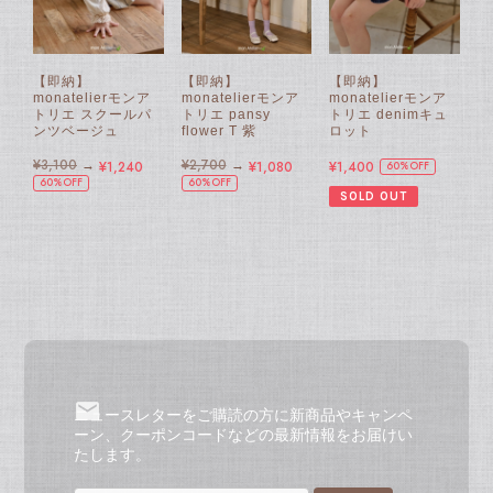
【即納】
【即納】
【即納】
monatelierモンア
monatelierモンア
monatelierモンア
トリエ スクールパ
トリエ pansy
トリエ denimキュ
ンツベージュ
flower T 紫
ロット
¥3,100
→
¥2,700
→
¥1,240
¥1,080
¥1,400
60%OFF
60%OFF
60%OFF
SOLD OUT
ニュースレターをご購読の方に新商品やキャンペ
ーン、クーポンコードなどの最新情報をお届けい
たします。