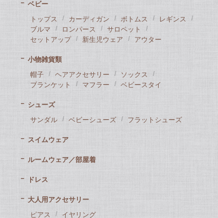
ベビー
トップス
カーディガン
ボトムス
レギンス
ブルマ
ロンパース
サロペット
セットアップ
新生児ウェア
アウター
小物雑貨類
帽子
ヘアアクセサリー
ソックス
ブランケット
マフラー
ベビースタイ
シューズ
サンダル
ベビーシューズ
フラットシューズ
スイムウェア
ルームウェア／部屋着
ドレス
大人用アクセサリー
ピアス
イヤリング