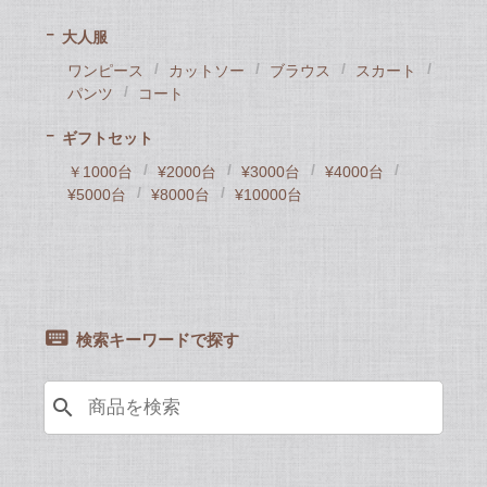
大人服
ワンピース
カットソー
ブラウス
スカート
パンツ
コート
ギフトセット
￥1000台
¥2000台
¥3000台
¥4000台
¥5000台
¥8000台
¥10000台
検索キーワードで探す
search