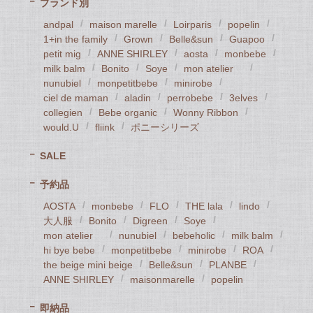
ブランド別
andpal
maison marelle
Loirparis
popelin
1+in the family
Grown
Belle&sun
Guapoo
petit mig
ANNE SHIRLEY
aosta
monbebe
milk balm
Bonito
Soye
mon atelier
nunubiel
monpetitbebe
minirobe
ciel de maman
aladin
perrobebe
3elves
collegien
Bebe organic
Wonny Ribbon
would.U
fliink
ポニーシリーズ
SALE
予約品
AOSTA
monbebe
FLO
THE lala
lindo
大人服
Bonito
Digreen
Soye
mon atelier
nunubiel
bebeholic
milk balm
hi bye bebe
monpetitbebe
minirobe
ROA
the beige mini beige
Belle&sun
PLANBE
ANNE SHIRLEY
maisonmarelle
popelin
即納品