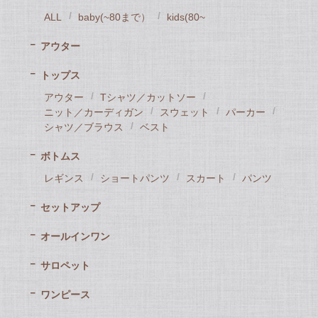
ALL
baby(~80まで）
kids(80~
アウター
トップス
アウター
Tシャツ／カットソー
ニット／カーディガン
スウェット
パーカー
シャツ／ブラウス
ベスト
ボトムス
レギンス
ショートパンツ
スカート
パンツ
セットアップ
オールインワン
サロペット
ワンピース