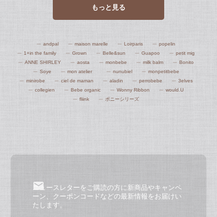
もっと見る
andpal
maison marelle
Loirparis
popelin
1+in the family
Grown
Belle&sun
Guapoo
petit mig
ANNE SHIRLEY
aosta
monbebe
milk balm
Bonito
Soye
mon atelier
nunubiel
monpetitbebe
minirobe
ciel de maman
aladin
perrobebe
3elves
collegien
Bebe organic
Wonny Ribbon
would.U
fliink
ポニーシリーズ
ニュースレターをご購読の方に新商品やキャンペ
ーン、クーポンコードなどの最新情報をお届けい
たします。