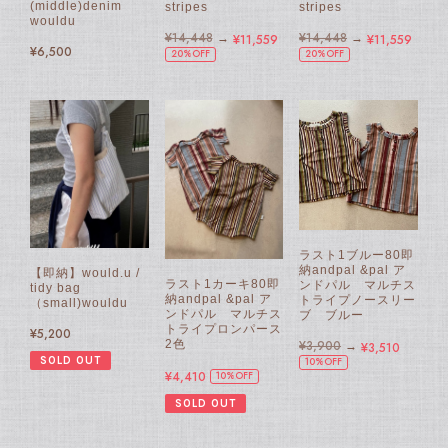
(middle)denim
stripes
stripes
wouldu
¥14,448
→
¥14,448
→
¥11,559
¥11,559
¥6,500
20%OFF
20%OFF
ラスト1ブルー80即
納andpal &pal ア
【即納】would.u /
ラスト1カーキ80即
ンドパル マルチス
tidy bag
納andpal &pal ア
トライプノースリー
（small)wouldu
ンドパル マルチス
ブ ブルー
トライプロンパース
¥5,200
2色
¥3,900
→
¥3,510
SOLD OUT
10%OFF
¥4,410
10%OFF
SOLD OUT