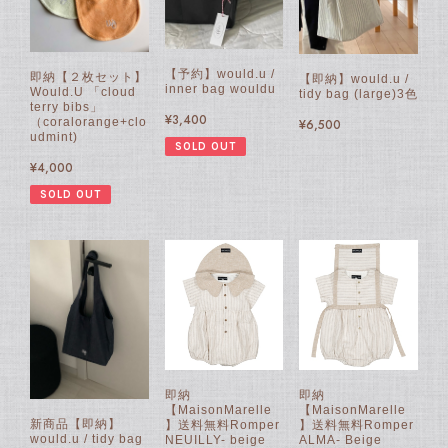
【予約】would.u /
即納【２枚セット】
【即納】would.u /
inner bag wouldu
Would.U 「cloud
tidy bag (large)3色
terry bibs」
¥3,400
（coralorange+clo
¥6,500
udmint)
SOLD OUT
¥4,000
SOLD OUT
即納
即納
【MaisonMarelle
【MaisonMarelle
新商品【即納】
】送料無料Romper
】送料無料Romper
would.u / tidy bag
NEUILLY- beige
ALMA- Beige