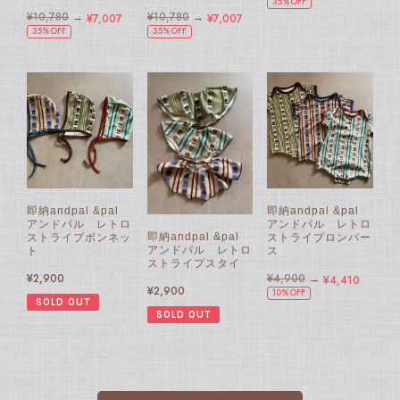
35%OFF
¥10,780
→
¥10,780
→
¥7,007
¥7,007
35%OFF
35%OFF
即納andpal &pal
即納andpal &pal
アンドパル レトロ
アンドパル レトロ
即納andpal &pal
ストライプボンネッ
ストライプロンパー
アンドパル レトロ
ト
ス
ストライプスタイ
¥2,900
¥4,900
→
¥4,410
¥2,900
10%OFF
SOLD OUT
SOLD OUT