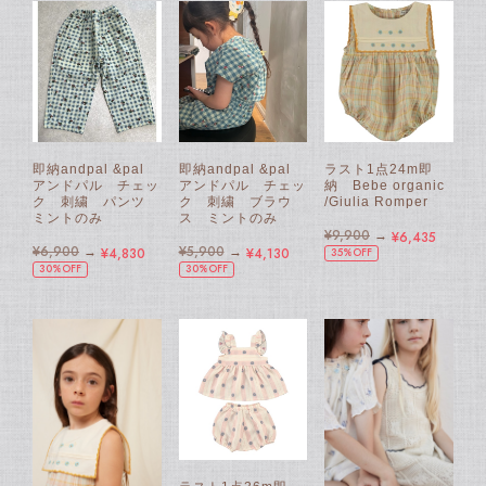
即納andpal &pal
即納andpal &pal
ラスト1点24m即
アンドパル チェッ
アンドパル チェッ
納 Bebe organic
ク 刺繍 パンツ
ク 刺繍 ブラウ
/Giulia Romper
ミントのみ
ス ミントのみ
¥9,900
→
¥6,435
¥6,900
→
¥5,900
→
¥4,830
¥4,130
35%OFF
30%OFF
30%OFF