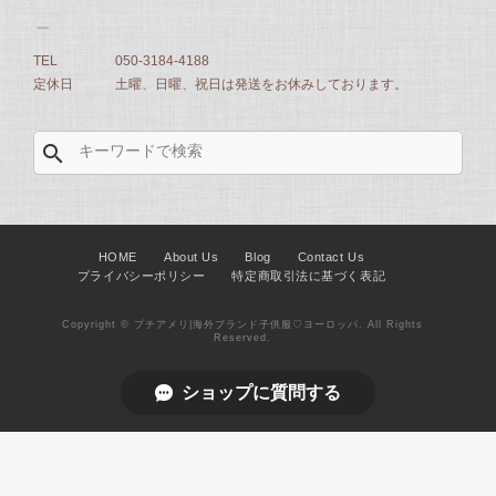
TEL
050-3184-4188
定休日
土曜、日曜、祝日は発送をお休みしております。
search
HOME
About Us
Blog
Contact Us
プライバシーポリシー
特定商取引法に基づく表記
Copyright © プチアメリ|海外ブランド子供服♡ヨーロッパ. All Rights
Reserved.
ショップに質問する