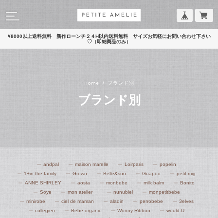
¥8000以上送料無料 新作ローンチ２４H以内送料無料 サイズお気軽にお問い合わせ下さい
♡（即納商品のみ）
Home
ブランド別
ブランド別
andpal
maison marelle
Loirparis
popelin
1+in the family
Grown
Belle&sun
Guapoo
petit mig
ANNE SHIRLEY
aosta
monbebe
milk balm
Bonito
Soye
mon atelier
nunubiel
monpetitbebe
minirobe
ciel de maman
aladin
perrobebe
3elves
collegien
Bebe organic
Wonny Ribbon
would.U