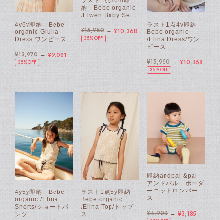
ラスト1点36m即
納 Bebe organic
/Elwen Baby Set
4y6y即納 Bebe
ラスト1点4y即納
¥15,950
→
¥10,368
organic Giulia
Bebe organic
35%OFF
Dress ワンピース
/Elina Dress/ワン
ピース
¥13,970
→
¥9,081
¥15,950
→
¥10,368
35%OFF
35%OFF
即納andpal &pal
アンドパル ボーダ
ーニットロンパー
4y5y即納 Bebe
ラスト1点5y即納
ス
organic /Elina
Bebe organic
Shorts/ショートパ
/Elina Top/トップ
¥4,900
→
¥3,185
ンツ
ス