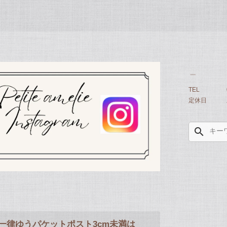
TEL
定休日
search
一律ゆうパケットポスト3cm未満は