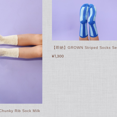
【即納】GROWN Striped Socks Se
¥1,300
nky Rib Sock Milk