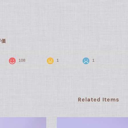
評価
108
1
1
Related Items