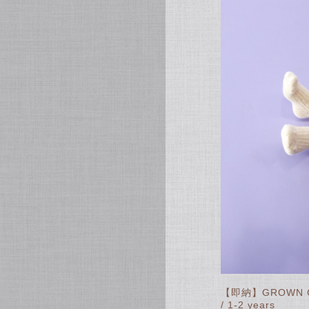
【即納】GROWN Chu
/ 1-2 years