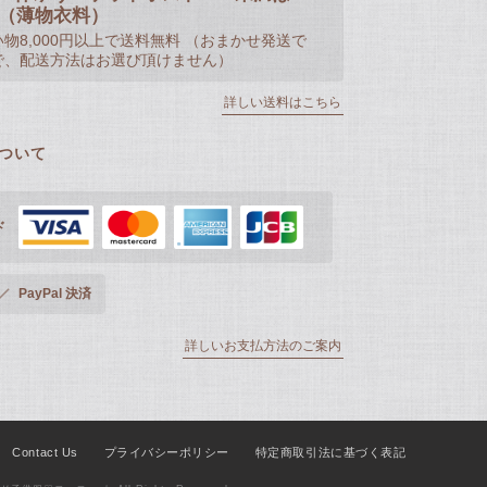
50（薄物衣料）
物8,000円以上で送料無料 （おまかせ発送で
で、配送方法はお選び頂けません）
詳しい送料はこちら
ついて
ド
PayPal 決済
詳しいお支払方法のご案内
Contact Us
プライバシーポリシー
特定商取引法に基づく表記