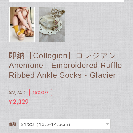
即納【Collegien】コレジアン
Anemone - Embroidered Ruffle
Ribbed Ankle Socks - Glacier
¥2,740
15%OFF
¥2,329
種類