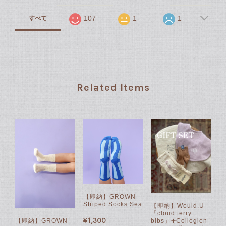
107
1
1
すべて
Related Items
【即納】GROWN
Striped Socks Sea
【即納】Would.U
「cloud terry
¥1,300
【即納】GROWN
bibs」➕Collegien