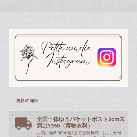
送料の詳細
全国一律ゆうパケットポスト3cm未
満は¥350（薄物衣料）
お買い物8,000円以上で送料無料 （おまかせ