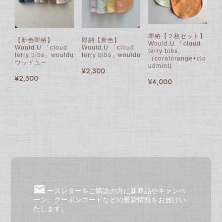
即納【２枚セット】
【新色即納】
即納【新色】
Would.U 「cloud
Would.U 「cloud
Would.U 「cloud
terry bibs」
terry bibs」wouldu
terry bibs」wouldu
（coralorange+clo
ウッドユー
udmint)
¥2,300
¥2,500
¥4,000
ニュースレターをご購読の方に新商品やキャンペ
ーン、クーポンコードなどの最新情報をお届けい
たします。