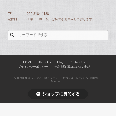
TEL
050-3184-4188
定休日
土曜、日曜、祝日は発送をお休みしております。
search
HOME
About Us
Blog
Contact Us
プライバシーポリシー
特定商取引法に基づく表記
Copyright © プチアメリ|海外ブランド子供服♡ヨーロッパ. All Rights
Reserved.
ショップに質問する