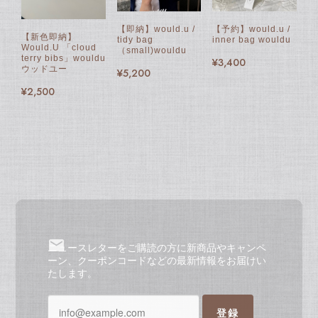
【予約】would.u /
【即納】would.u /
【新色即納】
inner bag wouldu
tidy bag
Would.U 「cloud
（small)wouldu
terry bibs」wouldu
¥3,400
ウッドユー
¥5,200
¥2,500
ニュースレターをご購読の方に新商品やキャンペ
ーン、クーポンコードなどの最新情報をお届けい
たします。
登録