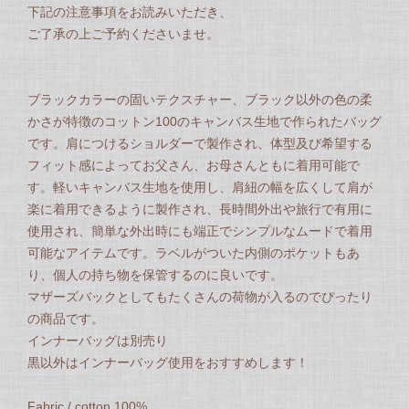
下記の注意事項をお読みいただき、
ご了承の上ご予約くださいませ。
ブラックカラーの固いテクスチャー、ブラック以外の色の柔
かさが特徴のコットン100のキャンバス生地で作られたバッグ
です。肩につけるショルダーで製作され、体型及び希望する
フィット感によってお父さん、お母さんともに着用可能で
す。軽いキャンバス生地を使用し、肩紐の幅を広くして肩が
楽に着用できるように製作され、長時間外出や旅行で有用に
使用され、簡単な外出時にも端正でシンプルなムードで着用
可能なアイテムです。ラベルがついた内側のポケットもあ
り、個人の持ち物を保管するのに良いです。
マザーズバックとしてもたくさんの荷物が入るのでぴったり
の商品です。
インナーバッグは別売り
黒以外はインナーバッグ使用をおすすめします！
Fabric / cotton 100%