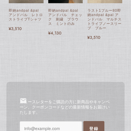
即納andpal &pal
即納andpal &pal
ラスト1ブルー80即
アンドパル レトロ
アンドパル チェッ
納andpal &pal ア
ストライプTシャツ
ク 刺繍 ブラウ
ンドパル マルチス
ス ミントのみ
トライプノースリー
¥3,510
ブ ブルー
¥4,130
¥3,510
ニュースレターをご購読の方に新商品やキャンペ
ーン、クーポンコードなどの最新情報をお届けい
たします。
登録