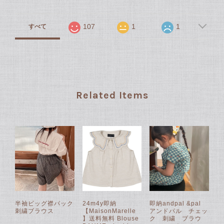
107
1
1
すべて
Related Items
半袖ビッグ襟バック
24m4y即納
即納andpal &pal
刺繍ブラウス
【MaisonMarelle
アンドパル チェッ
】送料無料 Blouse
ク 刺繍 ブラウ