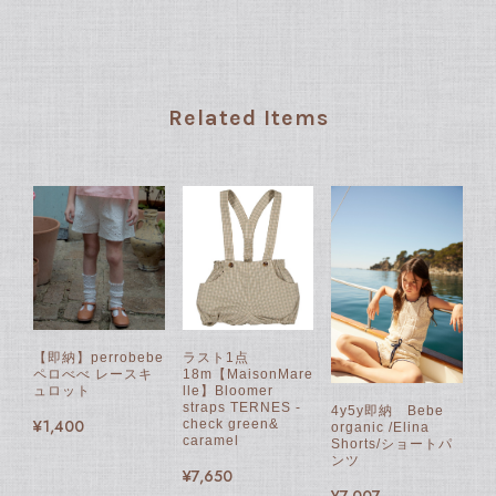
Related Items
【即納】perrobebe
ラスト1点
ペロべべ レースキ
18m【MaisonMare
ュロット
lle】Bloomer
straps TERNES -
4y5y即納 Bebe
¥1,400
check green&
organic /Elina
caramel
Shorts/ショートパ
ンツ
¥7,650