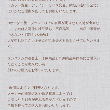
（カラー変更、デザイン、サイズ変更、納期が遅い等全て）
はいかなる理由があってもお断りいたします。
◽︎オーダー後、ブランド様での在庫が足りなく入荷が出来な
い、または入荷後に検品落ち・不良品等、、、当店で販売が
できないと判断した場合は
大変申し訳ございませんがご返金の対応をさせていただきま
す。
◽︎ システムの都合上、予約商品と即納商品を同時にご購入い
ただくことが出来ない為、
別々のご購入をお願いいたします。
◽︎納期はあくまで目安となります。
メーカーの発送遅延や輸送状況によっては
目安よりも到着が遅れる事がございますので
余裕を持ってご購入をお願いいたします。