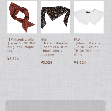
【MaisonMarelle
即納
即納
】scarf VENDOME
【MaisonMarelle
【MaisonMarelle
burgundy- maple
】scarf VENDOME
】ADULT collar
leaf
- black cherry
TRIOMPHE- linen
blossom
white
¥3,324
¥3,324
¥4,624