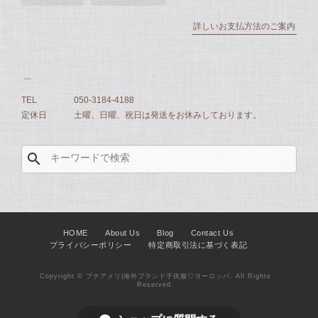
詳しいお支払方法のご案内
TEL
050-3184-4188
定休日
土曜、日曜、祝日は発送をお休みしております。
search
HOME
About Us
Blog
Contact Us
プライバシーポリシー
特定商取引法に基づく表記
Copyright © プチアメリ|海外ブランド子供服♡ヨーロッパ. All Rights
Reserved.