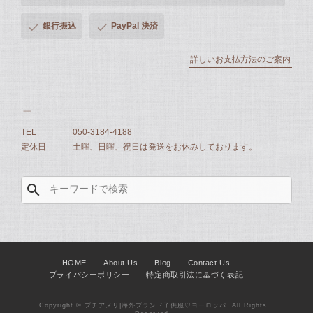
銀行振込
PayPal 決済
詳しいお支払方法のご案内
TEL
050-3184-4188
定休日
土曜、日曜、祝日は発送をお休みしております。
search
HOME
About Us
Blog
Contact Us
プライバシーポリシー
特定商取引法に基づく表記
Copyright © プチアメリ|海外ブランド子供服♡ヨーロッパ. All Rights