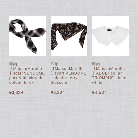
即納
即納
即納
【MaisonMarelle
【MaisonMarelle
【MaisonMarelle
】scarf VENDOME
】scarf VENDOME
】ADULT collar
pink & black with
- black cherry
TRIOMPHE- linen
golden lurex
blossom
white
¥3,324
¥3,324
¥4,624