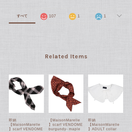
107
1
1
すべて
Related Items
即納
【MaisonMarelle
即納
【MaisonMarelle
】scarf VENDOME
【MaisonMarelle
】scarf VENDOME
burgundy- maple
】ADULT collar